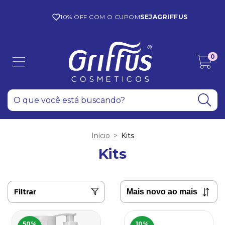
10% OFF COM O CUPOM
SEJAGRIFFUS
0
Início
>
Kits
Kits
Filtrar
50
%
10
%