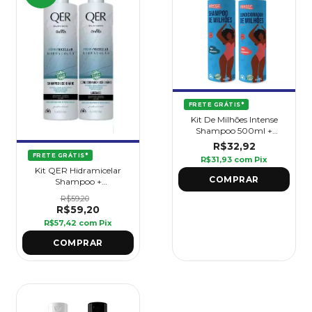
FRETE GRÁTIS*
Kit De Milhões Intense
Shampoo 500ml +
Condicionador 500ml
R$32,92
FRETE GRÁTIS*
R$31,93
com
Pix
Kit QER Hidramicelar
Shampoo +
Condicionador 1l Griffus
R$59,20
R$59,20
R$57,42
com
Pix