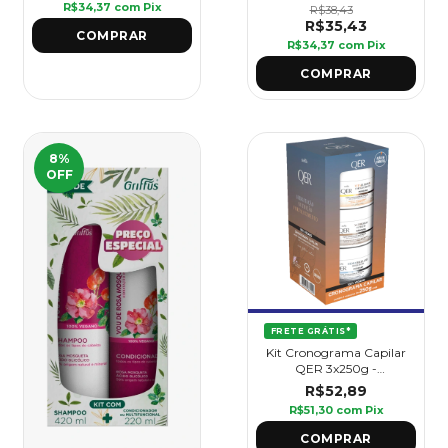
Babosa - Griffus
R$34,37
com
Pix
R$38,43
R$35,43
R$34,37
com
Pix
8
%
OFF
FRETE GRÁTIS*
Kit Cronograma Capilar
QER 3x250g -
Hidratação + Nutrição +
R$52,89
Fortalecimento
R$51,30
com
Pix