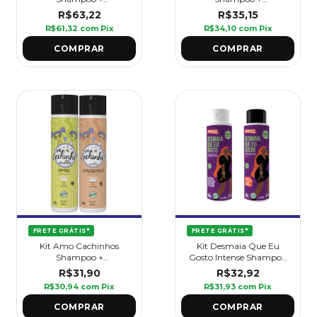
Condicionador 1l Griffus
Condicionador 300ml
R$63,22
R$35,15
R$61,32
com
Pix
R$34,10
com
Pix
FRETE GRÁTIS*
FRETE GRÁTIS*
Kit Amo Cachinhos
Kit Desmaia Que Eu
Shampoo +
Gosto Intense Shampoo
Condicionador 300ml
500ml + Condicionador
R$31,90
R$32,92
500ml
R$30,94
com
Pix
R$31,93
com
Pix