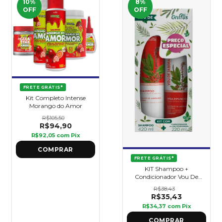
10
%
8
%
OFF
OFF
FRETE GRÁTIS*
Kit Completo Intense
Morango do Amor
R$105,50
R$94,90
R$92,05
com
Pix
FRETE GRÁTIS*
KIT Shampoo +
Condicionador Vou De
Jaborandi - Griffus
R$38,43
R$35,43
R$34,37
com
Pix