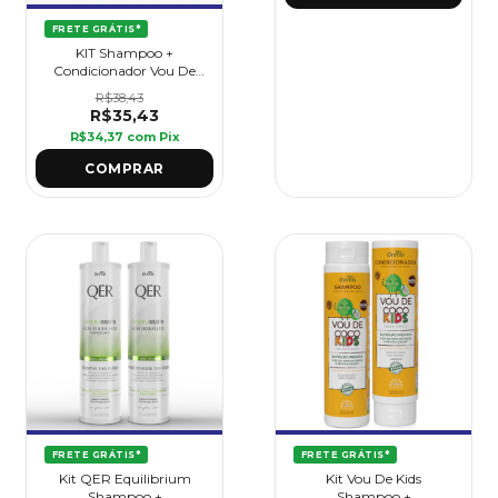
FRETE GRÁTIS*
KIT Shampoo +
Condicionador Vou De
Rosa Mosqueta - Griffus
R$38,43
R$35,43
R$34,37
com
Pix
FRETE GRÁTIS*
FRETE GRÁTIS*
Kit QER Equilibrium
Kit Vou De Kids
Shampoo +
Shampoo +