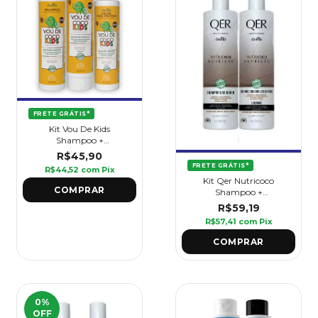
FRETE GRÁTIS*
Kit Vou De Kids
Shampoo +
Condicionador + Creme
R$45,90
Para Pentear - Griffus
FRETE GRÁTIS*
R$44,52
com
Pix
Kit Qer Nutricoco
Shampoo +
Condicionador 1l Griffus
R$59,19
R$57,41
com
Pix
0
%
OFF