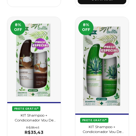
8
%
8
%
OFF
OFF
FRETE GRÁTIS*
KIT Shampoo +
Condicionador Vou De
FRETE GRÁTIS*
Coco - Griffus
KIT Shampoo +
R$38,43
Condicionador Vou De
R$35,43