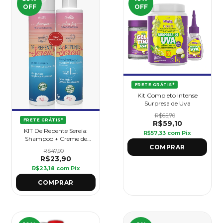
OFF
OFF
FRETE GRÁTIS*
Kit Completo Intense
Surpresa de Uva
R$65,70
FRETE GRÁTIS*
R$59,10
KIT De Repente Sereia:
R$57,33
com
Pix
Shampoo + Creme de
Pentear Salva-Fios
R$47,90
R$23,90
R$23,18
com
Pix