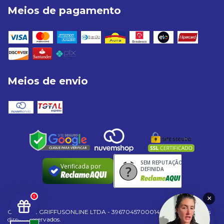
Meios de pagamento
Meios de envio
SEM REPUTAÇÃO
Verificada por
DEFINIDA
1
×
Copyright GRIFFUSONLINE LTDA - 39670457000149 - 2026. Todos os
direitos reservados.