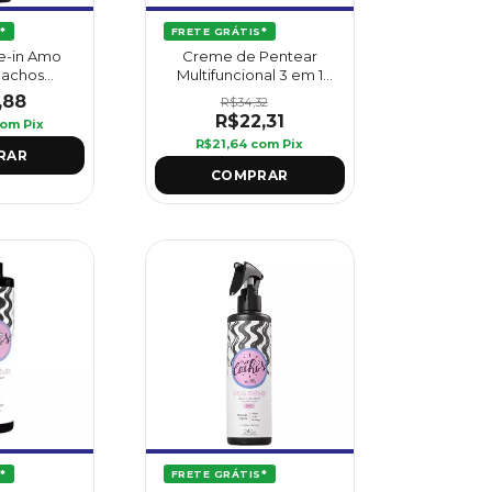
*
FRETE GRÁTIS*
ve-in Amo
Creme de Pentear
Cachos
Multifuncional 3 em 1
ml - Griffus
Amo Cachos 1L - Griffus
,88
R$34,32
R$22,31
com
Pix
R$21,64
com
Pix
*
FRETE GRÁTIS*