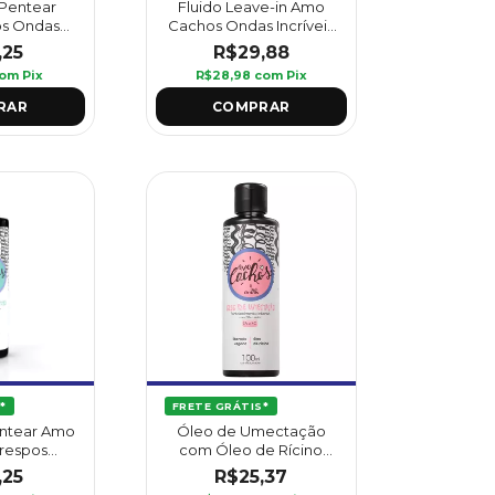
Pentear
Fluido Leave-in Amo
s Ondas
Cachos Ondas Incríveis
ml - Griffus
240 ml - Griffus
,25
R$29,88
om
Pix
R$28,98
com
Pix
*
FRETE GRÁTIS*
ntear Amo
Óleo de Umectação
respos
com Óleo de Rícino
420 ml -
Amo Cachos 100 ml -
,25
R$25,37
us
Griffus