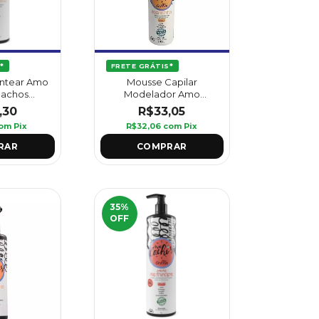
*
FRETE GRÁTIS*
ntear Amo
Mousse Capilar
Cachos
Modelador Amo
 - Griffus
Cachos Cachos
,30
R$33,05
Perfeitos 180 ml - Griffus
om
Pix
R$32,06
com
Pix
35
%
OFF