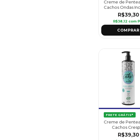
Creme de Pente
Cachos Ondas Incr
kg - Griffus
R$39,30
R$38,12
com
P
FRETE GRÁTIS*
Creme de Pente
Cachos Cres
Vibrantes 1L - Gr
R$39,30