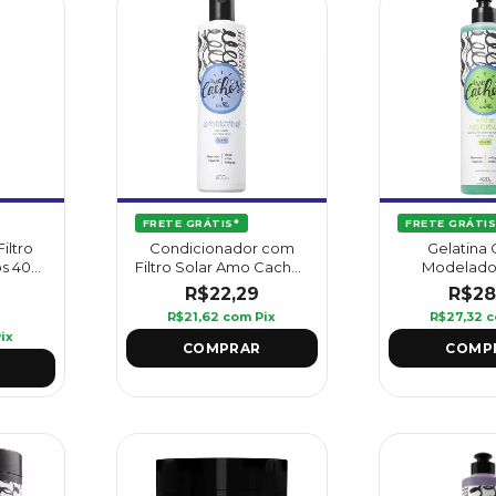
FRETE GRÁTIS*
FRETE GRÁTIS
ltro
Condicionador com
Gelatina 
s 400
Filtro Solar Amo Cachos
Modelado
400 ml - Griffus
Cachos 420 g
R$22,29
R$28
R$21,62
com
Pix
R$27,32
c
ix