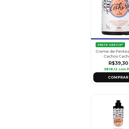
FRETE GRÁTIS*
Creme de Pente
Cachos Cach
Perfeitos 1 kg - G
R$39,30
R$38,12
com
P