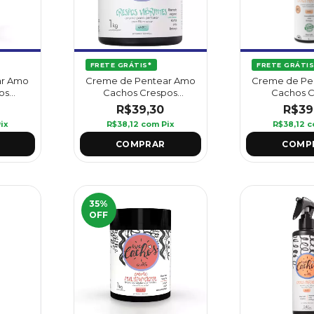
FRETE GRÁTIS*
FRETE GRÁTIS
ar Amo
Creme de Pentear Amo
Creme de Pe
os
Cachos Crespos
Cachos 
Griffus
Vibrantes 1 kg - Griffus
Perfeitos 1L
R$39,30
R$39
ix
R$38,12
com
Pix
R$38,12
c
35
%
OFF