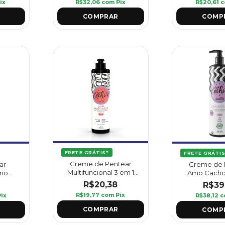
R$20,61
c
ix
R$32,06
com
Pix
FRETE GRÁTIS*
FRETE GRÁTIS
Creme de Pentear
ar
Creme de 
Multifuncional 3 em 1
mo
Amo Cacho
Amo Cachos 420 ml -
pos
Incríveis 1L
R$20,38
R$39
Griffus
Griffus
R$19,77
com
Pix
Pix
R$38,12
c