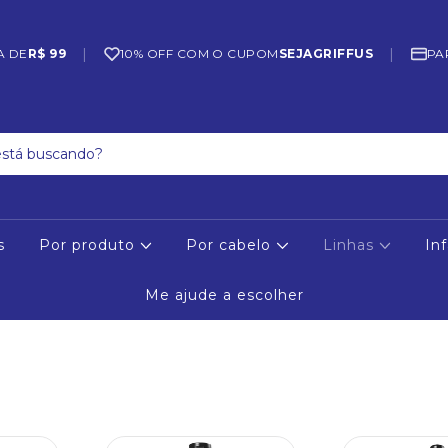
|
|
A DE
R$ 99
10% OFF COM O CUPOM
SEJAGRIFFUS
PA
s
Por produto
Por cabelo
Linhas
Inf
Me ajude a escolher