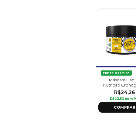
FRETE GRÁTIS*
Máscara Capi
Nutrição Crono
Amo Cachos 250
R$24,26
Griffus
R$23,53
com
P