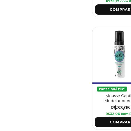
R$38,12
com
P
FRETE GRÁTIS*
Mousse Capil
Modelador A
Cachos Cres
R$33,05
Vibrantes 180 ml - 
R$32,06
com