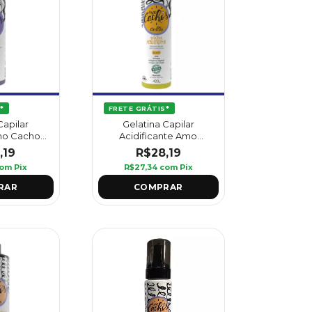
*
FRETE GRÁTIS*
Capilar
Gelatina Capilar
mo Cachos
Acidificante Amo
riffus
Cachos 420 g - Griffus
,19
R$28,19
om
Pix
R$27,34
com
Pix