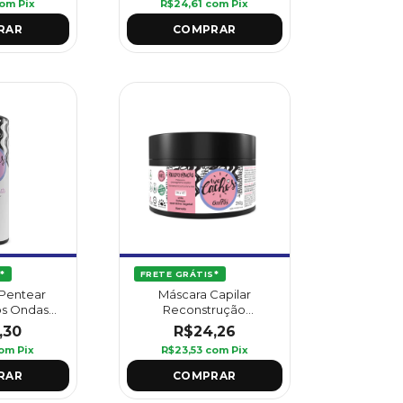
om
Pix
R$24,61
com
Pix
*
FRETE GRÁTIS*
Pentear
Máscara Capilar
s Ondas
Reconstrução
 - Griffus
Cronograma Amo
,30
R$24,26
Cachos 250 g - Griffus
om
Pix
R$23,53
com
Pix