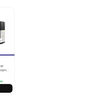
lar
grama
 g -
ix