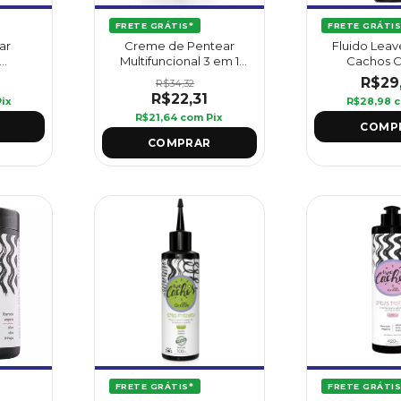
FRETE GRÁTIS*
FRETE GRÁTIS
Creme de Pentear
ar
Fluido Lea
Multifuncional 3 em 1
Cachos 
Amo Cachos 1 kg -
 Amo
Perfeitos 240 
R$29
R$34,32
Griffus
riffus
R$22,31
Pix
R$28,98
R$21,64
com
Pix
FRETE GRÁTIS
FRETE GRÁTIS*