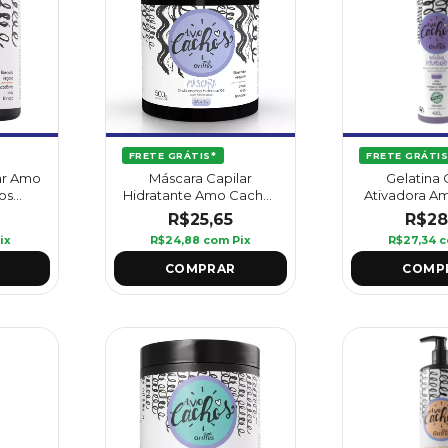
FRETE GRÁTIS*
FRETE GRÁTIS
ar Amo
Máscara Capilar
Gelatina 
os
Hidratante Amo Cachos
Ativadora A
riffus
500 g - Griffus
420 g - G
R$25,65
R$28
ix
R$24,88
com
Pix
R$27,34
c