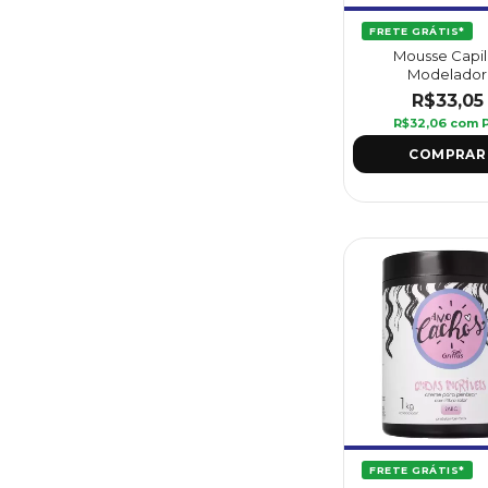
FRETE GRÁTIS*
Mousse Capil
Modelador
Multifuncional
R$33,05
Cachos 180 ml - G
R$32,06
com
FRETE GRÁTIS*