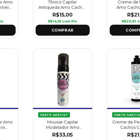
ar Amo
Creme de 
Tônico Capilar
íveis 1
Amo Cacho
Antiqueda Amo Cachos
Incríveis 420 
100 ml - Griffus
R$21
R$15,00
ix
R$20,61
c
R$14,55
com
Pix
FRETE GRÁTIS
FRETE GRÁTIS*
Creme de Pe
ar Amo
Mousse Capilar
Cachos C
pos
Modelador Amo
Vibrantes 
iffus
Cachos Ondas Incríveis
R$21
R$33,05
Griff
180 ml - Griffus