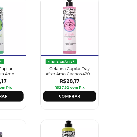
*
FRETE GRÁTIS*
Capilar
Gelatina Capilar Day
ra Amo
After Amo Cachos 420 g
 - Griffus
- Griffus
,17
R$28,17
om
Pix
R$27,32
com
Pix