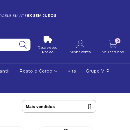
RCELE EM ATÉ
6X SEM JUROS
0
Rastreie seu
Pedido
Minha conta
Meu carrinho
antil
Rosto e Corpo
Kits
Grupo VIP