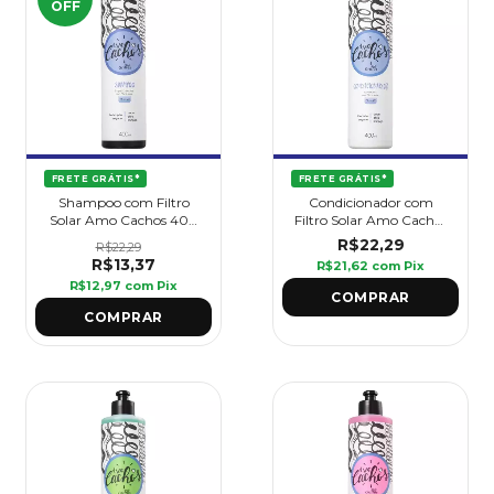
OFF
FRETE GRÁTIS*
FRETE GRÁTIS*
Shampoo com Filtro
Condicionador com
Solar Amo Cachos 400
Filtro Solar Amo Cachos
ml - Griffus
400 ml - Griffus
R$22,29
R$22,29
R$13,37
R$21,62
com
Pix
R$12,97
com
Pix