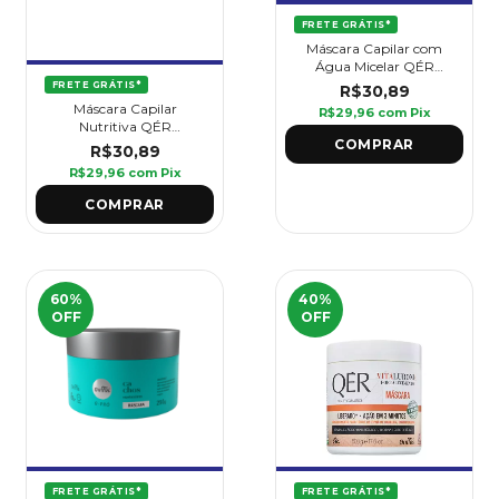
FRETE GRÁTIS*
Máscara Capilar com
Água Micelar QÉR
HidraMicellar 500 g -
FRETE GRÁTIS*
R$30,89
Griffus
Máscara Capilar
R$29,96
com
Pix
Nutritiva QÉR
NutriCoco 500 g -
R$30,89
Griffus
R$29,96
com
Pix
60
%
40
%
OFF
OFF
FRETE GRÁTIS*
FRETE GRÁTIS*