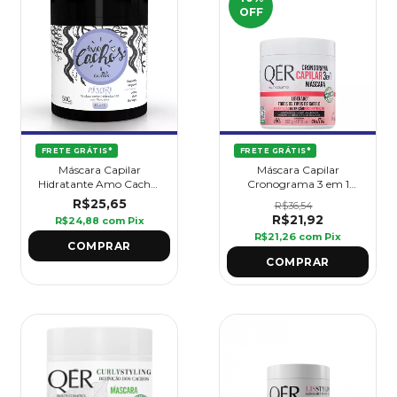
OFF
FRETE GRÁTIS*
FRETE GRÁTIS*
Máscara Capilar
Máscara Capilar
Hidratante Amo Cachos
Cronograma 3 em 1
500 g - Griffus
QÉR 500 g - Griffus
R$25,65
R$36,54
R$21,92
R$24,88
com
Pix
R$21,26
com
Pix