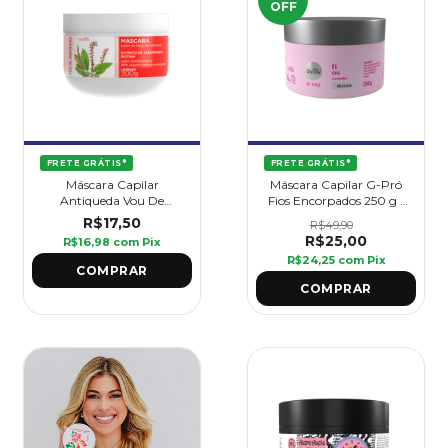
OFF
FRETE GRÁTIS*
FRETE GRÁTIS*
Máscara Capilar
Máscara Capilar G-Pró
Antiqueda Vou De
Fios Encorpados 250 g -
Jaborandi 300 g -
Griffus
R$17,50
R$49,90
Griffus
R$25,00
R$16,98
com
Pix
R$24,25
com
Pix