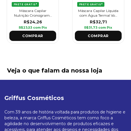
FRETE GRÁTIS*
FRETE GRÁTIS*
Máscara Capilar
Máscara Capilar Líquida
Nutrição Cronograma
com Água Termal Vou
Amo Cachos 250 g -
De Coco 100 ml - Griffus
R$24,26
R$32,71
Griffus
R$23,53
com
Pix
R$31,73
com
Pix
Veja o que falam da nossa loja
Griffus Cosméticos
Com 39 anos de história voltada para produtos de higiene e
beleza, a marca Griffus Cosméticos tem como foco a
agilidade no desenvolvimento de produtos eficazes e
acessíveis, para atender aos desejos e necessidades dos