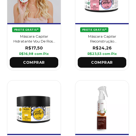
FRETE GRÁTIS*
FRETE GRÁTIS*
Máscara Capilar
Máscara Capilar
Hidratante Vou De Rosa
Reconstrução
Mosqueta 300 g -
Cronograma Amo
R$17,50
R$24,26
Griffus
Cachos 250 g - Griffus
R$16,98
com
Pix
R$23,53
com
Pix