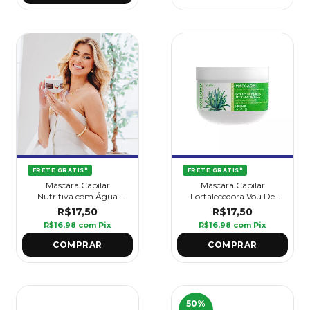
FRETE GRÁTIS*
FRETE GRÁTIS*
Máscara Capilar
Máscara Capilar
Nutritiva com Água
Fortalecedora Vou De
Termal Vou De Coco 300
Babosa 300 g - Griffus
R$17,50
R$17,50
g - Griffus
R$16,98
com
Pix
R$16,98
com
Pix
50
%