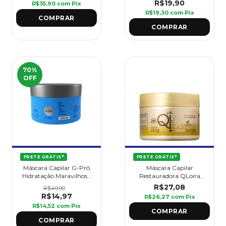
R$19,90
R$35,90
com
Pix
R$19,30
com
Pix
70
%
OFF
FRETE GRÁTIS*
FRETE GRÁTIS*
Máscara Capilar G-Pró
Máscara Capilar
Hidratação Maravilhosa
Restauradora QLoira
250 g - Griffus
250 g - Griffus
R$27,08
R$49,90
R$14,97
R$26,27
com
Pix
R$14,52
com
Pix