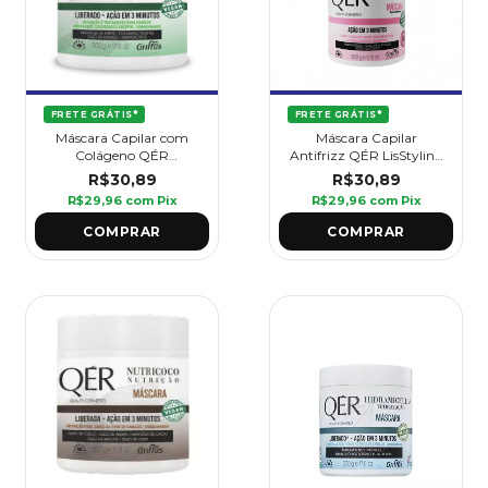
FRETE GRÁTIS*
FRETE GRÁTIS*
Máscara Capilar com
Máscara Capilar
Colágeno QÉR
Antifrizz QÉR LisStyling
CurlyStyling 500 g -
500 g - Griffus
R$30,89
R$30,89
Griffus
R$29,96
com
Pix
R$29,96
com
Pix