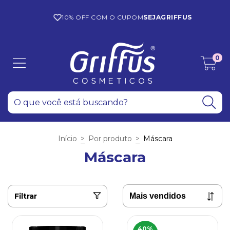
10% OFF COM O CUPOM
SEJAGRIFFUS
0
Início
>
Por produto
>
Máscara
Máscara
Filtrar
40
%