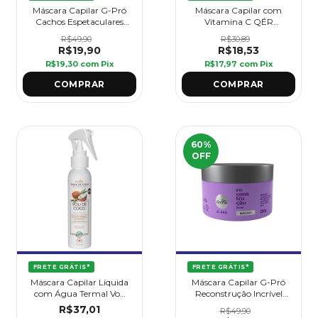
Máscara Capilar G-Pró
Máscara Capilar com
Cachos Espetaculares
Vitamina C QÉR
250 g - Griffus
VitaLuronic 500 g -
R$49,90
R$30,89
Griffus
R$19,90
R$18,53
R$19,30
com
Pix
R$17,97
com
Pix
60
%
OFF
FRETE GRÁTIS*
FRETE GRÁTIS*
Máscara Capilar Líquida
Máscara Capilar G-Pró
com Água Termal Vou
Reconstrução Incrível
De Coco 120 ml - Griffus
250 g - Griffus
R$37,01
R$49,90