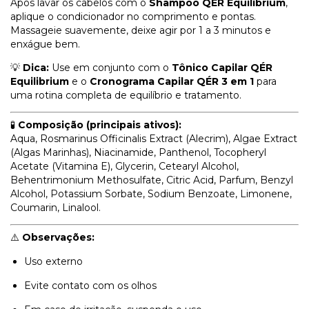
Após lavar os cabelos com o
Shampoo QÉR Equilibrium
,
aplique o condicionador no comprimento e pontas.
Massageie suavemente, deixe agir por 1 a 3 minutos e
enxágue bem.
💡
Dica:
Use em conjunto com o
Tônico Capilar QÉR
Equilibrium
e o
Cronograma Capilar QÉR 3 em 1
para
uma rotina completa de equilíbrio e tratamento.
🧪
Composição (principais ativos):
Aqua, Rosmarinus Officinalis Extract (Alecrim), Algae Extract
(Algas Marinhas), Niacinamide, Panthenol, Tocopheryl
Acetate (Vitamina E), Glycerin, Cetearyl Alcohol,
Behentrimonium Methosulfate, Citric Acid, Parfum, Benzyl
Alcohol, Potassium Sorbate, Sodium Benzoate, Limonene,
Coumarin, Linalool.
⚠️
Observações:
Uso externo
Evite contato com os olhos