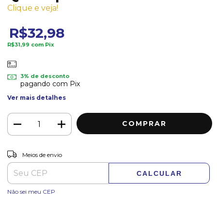
Clique e veja!
R$32,98
R$31,99
com
Pix
3% de desconto
pagando com Pix
Ver mais detalhes
ALTERAR CEP
Entregas para o CEP:
Meios de envio
CALCULAR
Não sei meu CEP