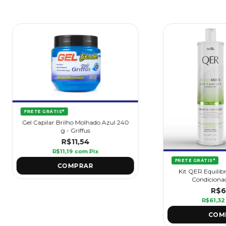
FRETE GRÁTIS*
Gel Capilar Brilho Molhado Azul 240
g - Griffus
R$11,54
R$11,19
com
Pix
FRETE GRÁTIS*
Kit QER Equili
Condicionado
R$6
R$61,3