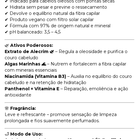
✔ Indicado para cabelos oleosos com pontas secas
✔ Hidrata sem pesar e previne o ressecamento
✔ Devolve o equilíbrio natural da fibra capilar
✔ Produto vegano com filtro solar capilar
✔ Fórmula com 97% de origem natural e mineral
✔ pH balanceado: 3,5 – 4,5
🌿
Ativos Poderosos:
Extrato de Alecrim 🌿
– Regula a oleosidade e purifica o
couro cabeludo
Algas Marinhas 🌊
– Nutrem e fortalecem a fibra capilar
com minerais essenciais
Niacinamida (Vitamina B3)
– Auxilia no equilíbrio do couro
cabeludo e na retenção de hidratação
Panthenol + Vitamina E
– Reparação, emoliência e ação
antioxidante
🌸
Fragrância:
Leve e refrescante – promove sensação de limpeza
prolongada e fios suavemente perfumados.
🛁
Modo de Uso: