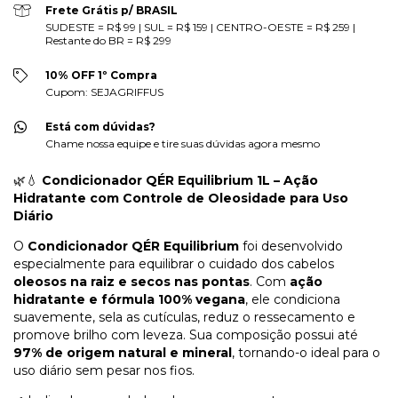
Frete Grátis p/ BRASIL
SUDESTE = R$ 99 | SUL = R$ 159 | CENTRO-OESTE = R$ 259 |
Restante do BR = R$ 299
10% OFF 1º Compra
Cupom: SEJAGRIFFUS
Está com dúvidas?
Chame nossa equipe e tire suas dúvidas agora mesmo
🌿💧
Condicionador QÉR Equilibrium 1L – Ação
Hidratante com Controle de Oleosidade para Uso
Diário
O
Condicionador QÉR Equilibrium
foi desenvolvido
especialmente para equilibrar o cuidado dos cabelos
oleosos na raiz e secos nas pontas
. Com
ação
hidratante e fórmula 100% vegana
, ele condiciona
suavemente, sela as cutículas, reduz o ressecamento e
promove brilho com leveza. Sua composição possui até
97% de origem natural e mineral
, tornando-o ideal para o
uso diário sem pesar nos fios.