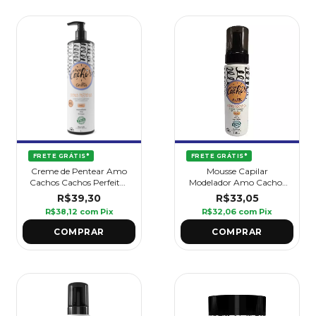
FRETE GRÁTIS*
FRETE GRÁTIS*
Creme de Pentear Amo
Mousse Capilar
Cachos Cachos Perfeitos
Modelador Amo Cachos
1L - Griffus
Cachos Perfeitos 180 ml
R$39,30
R$33,05
- Griffus
R$38,12
com
Pix
R$32,06
com
Pix