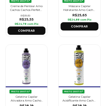
FRETE GRÁTIS*
FRETE GRÁTIS*
Creme de Pentear Amo
Máscara Capilar
Cachos Cachos Perfeitos
Hidratante Amo Cachos
1 kg - Griffus
500 g - Griffus
R$25,65
R$39,30
R$25,55
R$24,88
com
Pix
R$24,78
com
Pix
FRETE GRÁTIS*
FRETE GRÁTIS*
Gelatina Capilar
Gelatina Capilar
Ativadora Amo Cachos
Acidificante Amo Cachos
420 g - Griffus
420 g - Griffus
R$28,19
R$28,19