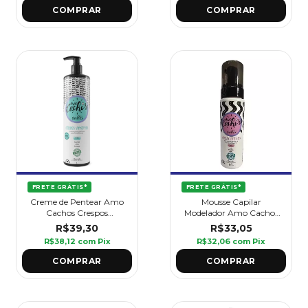
FRETE GRÁTIS*
FRETE GRÁTIS*
Creme de Pentear Amo
Mousse Capilar
Cachos Crespos
Modelador Amo Cachos
Vibrantes 1L - Griffus
Ondas Incríveis 180 ml -
R$39,30
R$33,05
Griffus
R$38,12
com
Pix
R$32,06
com
Pix