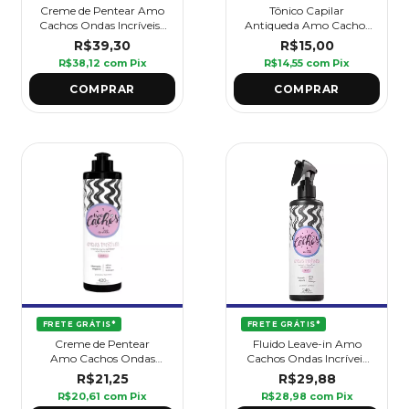
Creme de Pentear Amo
Tônico Capilar
Cachos Ondas Incríveis 1
Antiqueda Amo Cachos
kg - Griffus
100 ml - Griffus
R$39,30
R$15,00
R$38,12
com
Pix
R$14,55
com
Pix
FRETE GRÁTIS*
FRETE GRÁTIS*
Creme de Pentear
Fluido Leave-in Amo
Amo Cachos Ondas
Cachos Ondas Incríveis
Incríveis 420 ml - Griffus
240 ml - Griffus
R$21,25
R$29,88
R$20,61
com
Pix
R$28,98
com
Pix