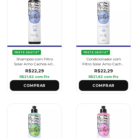
FRETE GRÁTIS*
FRETE GRÁTIS*
Shampoo com Filtro
Condicionador com
Solar Amo Cachos 400
Filtro Solar Amo Cachos
ml - Griffus
400 ml - Griffus
R$22,29
R$22,29
R$21,62
com
Pix
R$21,62
com
Pix