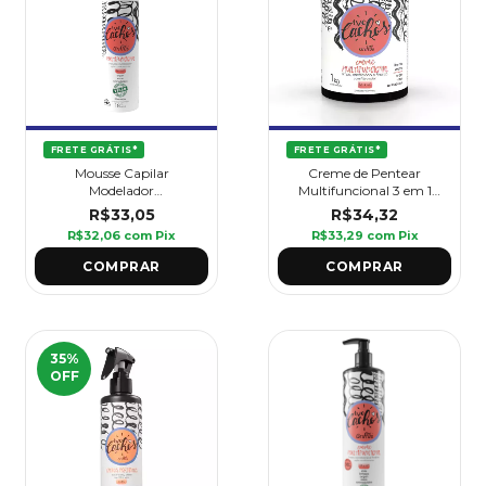
FRETE GRÁTIS*
FRETE GRÁTIS*
Creme de Pentear
Mousse Capilar
Multifuncional 3 em 1
Modelador
Amo Cachos 1 kg -
Multifuncional Amo
R$34,32
R$33,05
Griffus
Cachos 180 ml - Griffus
R$33,29
com
Pix
R$32,06
com
Pix
35
%
OFF