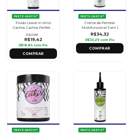
FRETE GRÁTIS*
FRETE GRÁTIS*
Fluido Leave-in Amo
Creme de Pentear
Cachos Cachos Perfeitos
Multifuncional 3 em 1
240 ml - Griffus
Amo Cachos 1L - Griffus
R$34,32
R$29,88
R$19,42
R$33,29
com
Pix
R$18,84
com
Pix
FRETE GRÁTIS*
FRETE GRÁTIS*