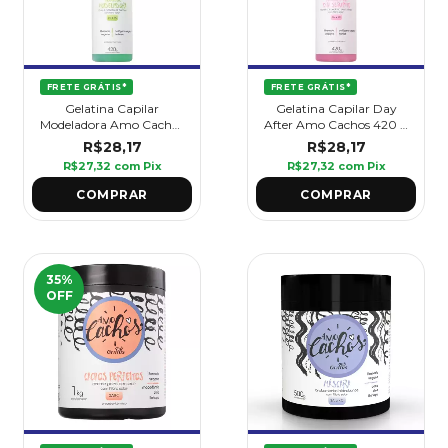
FRETE GRÁTIS*
FRETE GRÁTIS*
Gelatina Capilar
Gelatina Capilar Day
Modeladora Amo Cachos
After Amo Cachos 420 g
420 g - Griffus
- Griffus
R$28,17
R$28,17
R$27,32
com
Pix
R$27,32
com
Pix
35
%
OFF