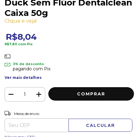
Duck Sem Flúor Dentalclean
Caixa 50g
Clique e veja!
R$8,04
R$7,80
com
Pix
3% de desconto
pagando com Pix
Ver mais detalhes
ALTERAR CEP
Entregas para o CEP:
Meios de envio
CALCULAR
Não sei meu CEP