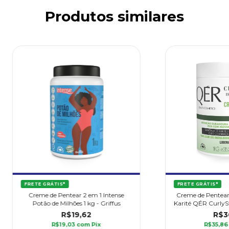
Produtos similares
FRETE GRÁTIS*
FRETE GRÁTIS*
Creme de Pentear 2 em 1 Intense
Creme de Pentear
Potão de Milhões 1 kg - Griffus
Karité QÉR CurlySty
R$19,62
R$3
R$19,03
com
Pix
R$35,8