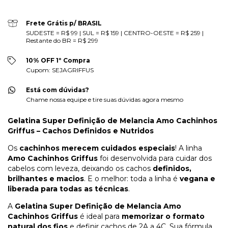
Frete Grátis p/ BRASIL
SUDESTE = R$ 99 | SUL = R$ 159 | CENTRO-OESTE = R$ 259 |
Restante do BR = R$ 299
10% OFF 1º Compra
Cupom: SEJAGRIFFUS
Está com dúvidas?
Chame nossa equipe e tire suas dúvidas agora mesmo
Gelatina Super Definição de Melancia Amo Cachinhos
Griffus – Cachos Definidos e Nutridos
Os
cachinhos merecem cuidados especiais
! A linha
Amo Cachinhos Griffus
foi desenvolvida para cuidar dos
cabelos com leveza, deixando os cachos
definidos,
brilhantes e macios
. E o melhor: toda a linha é
vegana e
liberada para todas as técnicas
.
A
Gelatina Super Definição de Melancia Amo
Cachinhos Griffus
é ideal para
memorizar o formato
natural dos fios
e definir cachos de 2A a 4C. Sua fórmula