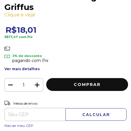
Griffus
Clique e veja!
R$18,01
R$17,47
com
Pix
3% de desconto
pagando com Pix
Ver mais detalhes
ALTERAR CEP
Entregas para o CEP:
Meios de envio
CALCULAR
Não sei meu CEP