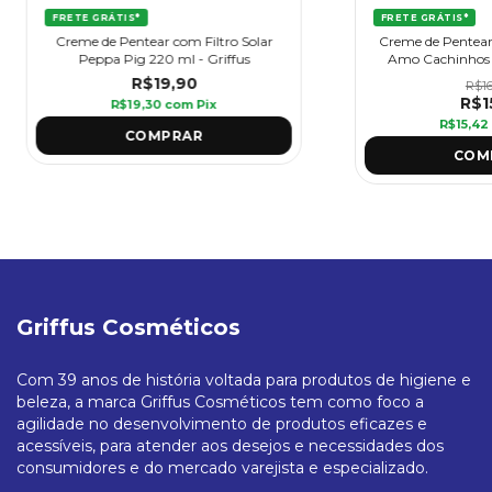
FRETE GRÁTIS*
FRETE GRÁTIS*
Creme de Pentear com Filtro Solar
Creme de Pentea
Peppa Pig 220 ml - Griffus
Amo Cachinhos 3
R$19,90
R$16
R$1
R$19,30
com
Pix
R$15,42
Griffus Cosméticos
Com 39 anos de história voltada para produtos de higiene e
beleza, a marca Griffus Cosméticos tem como foco a
agilidade no desenvolvimento de produtos eficazes e
acessíveis, para atender aos desejos e necessidades dos
consumidores e do mercado varejista e especializado.