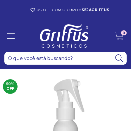
10% OFF COM O CUPOM
SEJAGRIFFUS
0
50
%
OFF