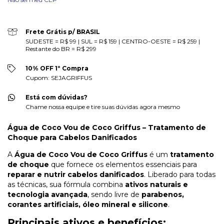
Frete Grátis p/ BRASIL
SUDESTE = R$ 99 | SUL = R$ 159 | CENTRO-OESTE = R$ 259 |
Restante do BR = R$ 299
10% OFF 1º Compra
Cupom: SEJAGRIFFUS
Está com dúvidas?
Chame nossa equipe e tire suas dúvidas agora mesmo
Água de Coco Vou de Coco Griffus – Tratamento de
Choque para Cabelos Danificados
A
Água de Coco Vou de Coco Griffus
é um
tratamento
de choque
que fornece os elementos essenciais para
reparar e nutrir cabelos danificados
. Liberado para todas
as técnicas, sua fórmula combina
ativos naturais e
tecnologia avançada
, sendo livre de
parabenos,
corantes artificiais, óleo mineral e silicone
.
Principais ativos e benefícios: