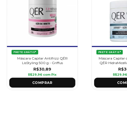
FRETE GRÁTIS*
FRETE GRÁTIS*
Máscara Capilar Antifrizz QÉR
Máscara Capilar 
LisStyling 500 g - Griffus
QÉR HidraMicella
R$30,89
R$3
R$29,96
com
Pix
R$29,9