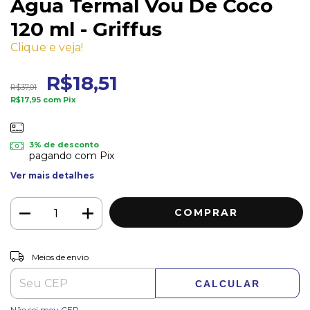
Água Termal Vou De Coco
120 ml - Griffus
Clique e veja!
R$18,51
R$37,01
R$17,95
com
Pix
3% de desconto
pagando com Pix
Ver mais detalhes
ALTERAR CEP
Entregas para o CEP:
Meios de envio
CALCULAR
Não sei meu CEP