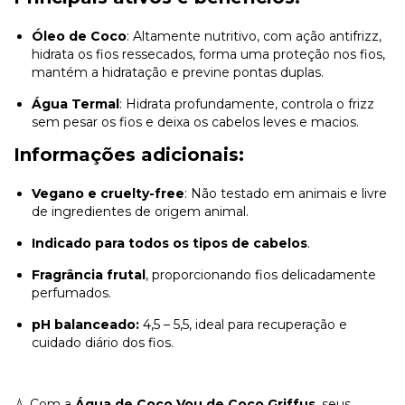
Óleo de Coco
: Altamente nutritivo, com ação antifrizz,
hidrata os fios ressecados, forma uma proteção nos fios,
mantém a hidratação e previne pontas duplas.
Água Termal
: Hidrata profundamente, controla o frizz
sem pesar os fios e deixa os cabelos leves e macios.
Informações adicionais:
Vegano e cruelty-free
: Não testado em animais e livre
de ingredientes de origem animal.
Indicado para todos os tipos de cabelos
.
Fragrância frutal
, proporcionando fios delicadamente
perfumados.
pH balanceado:
4,5 – 5,5, ideal para recuperação e
cuidado diário dos fios.
💧 Com a
Água de Coco Vou de Coco Griffus
, seus