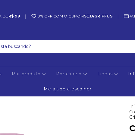
|
|
A DE
R$ 99
10% OFF COM O CUPOM
SEJAGRIFFUS
PA
s
Por produto
Por cabelo
Linhas
Inf
Me ajude a escolher
Iní
Co
Gr
C