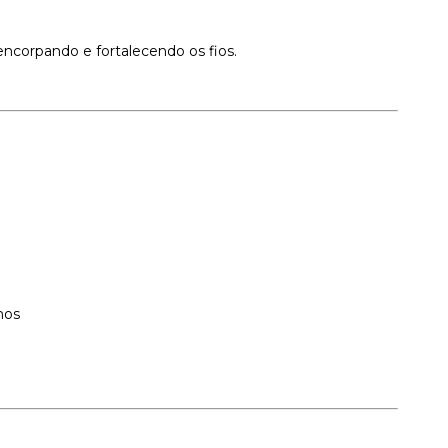
a
ncorpando e fortalecendo os fios.
.
nos