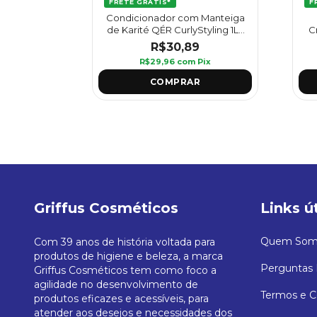
FRETE GRÁTIS*
F
G-Pró
Condicionador com Manteiga
l 250 ml -
de Karité QÉR CurlyStyling 1L -
C
Griffus
R$30,89
Pix
R$29,96
com
Pix
Griffus Cosméticos
Links ú
Quem Som
Com 39 anos de história voltada para
produtos de higiene e beleza, a marca
Perguntas 
Griffus Cosméticos tem como foco a
agilidade no desenvolvimento de
Termos e C
produtos eficazes e acessíveis, para
atender aos desejos e necessidades dos