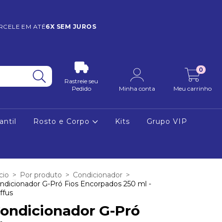
RCELE EM ATÉ
6X SEM JUROS
0
Rastreie seu
Pedido
Minha conta
Meu carrinho
antil
Rosto e Corpo
Kits
Grupo VIP
cio
>
Por produto
>
Condicionador
>
ndicionador G-Pró Fios Encorpados 250 ml -
iffus
ondicionador G-Pró