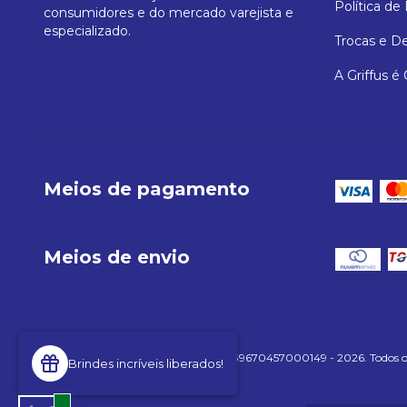
Política de
consumidores e do mercado varejista e
especializado.
Trocas e D
A Griffus é
Meios de pagamento
Meios de envio
Copyright GRIFFUSONLINE LTDA - 39670457000149 - 2026. Todos os d
Brindes incríveis liberados!