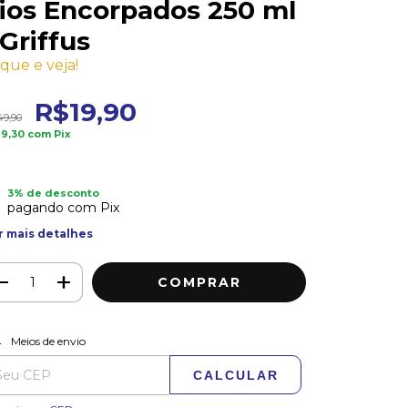
ios Encorpados 250 ml
 Griffus
ique e veja!
R$19,90
9,90
19,30
com
Pix
3% de desconto
pagando com Pix
r mais detalhes
ALTERAR CEP
regas para o CEP:
Meios de envio
CALCULAR