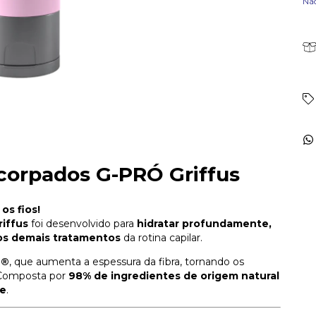
Nã
corpados G-PRÓ Griffus
os fios!
iffus
foi desenvolvido para
hidratar profundamente,
a os demais tratamentos
da rotina capilar.
e®
, que aumenta a espessura da fibra, tornando os
 Composta por
98% de ingredientes de origem natural
ee
.