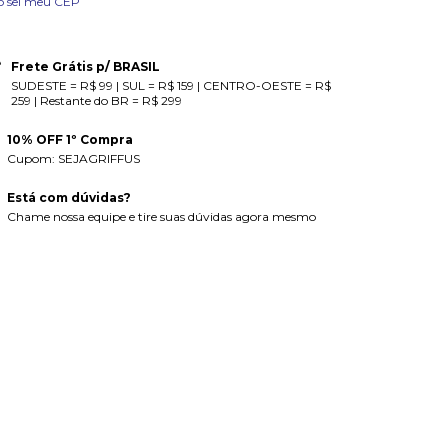
o sei meu CEP
Frete Grátis p/ BRASIL
SUDESTE = R$ 99 | SUL = R$ 159 | CENTRO-OESTE = R$
259 | Restante do BR = R$ 299
10% OFF 1º Compra
Cupom: SEJAGRIFFUS
Está com dúvidas?
Chame nossa equipe e tire suas dúvidas agora mesmo