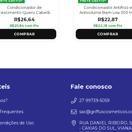
RETE GRÁTIS*
FRETE GRÁTIS*
Condicionador de
Condicionador Antifrizz e
rescimento Quero Cabelão
Antivolume Bem Lisa 300 ml
400 ml - Griffus
Griffus
R$26,64
R$22,87
R$25,84
com
Pix
R$22,18
com
Pix
teis
Fale conosco
os?
27 99739-5059
Frequentes
sac@griffuscosmeticos.c
ondições de Uso
RUA DANIEL RIBEIRO, S
- CAXIAS DO SUL, VIANA,