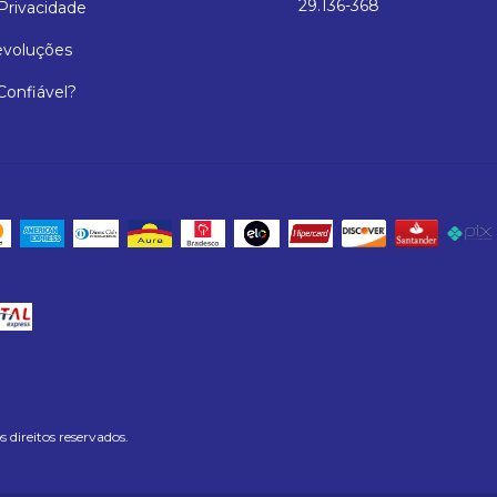
29.136-368
 Privacidade
evoluções
 Confiável?
ireitos reservados.