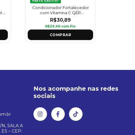
FRETE GRÁTIS*
FRETE GR
Condicionador Fortalecedor
Condic
 -
com Vitamina C QÉR
Solar A
VitaLuronic 1L - Griffus
R$30,89
R$29,96
com
Pix
R
Nos acompanhe nas redes
sociais
om.br
/N, SALA A
 ES – CEP: