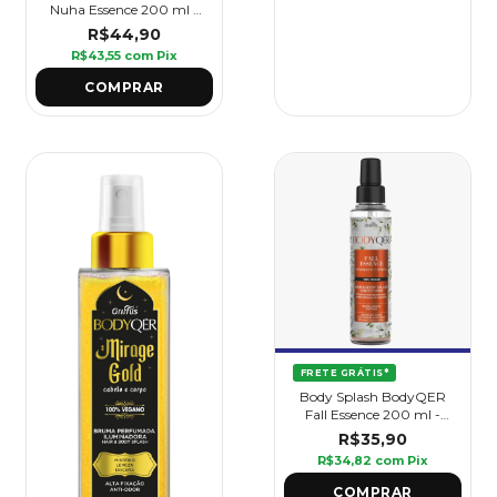
Nuha Essence 200 ml -
Griffus
R$44,90
R$43,55
com
Pix
FRETE GRÁTIS*
Body Splash BodyQER
Fall Essence 200 ml -
Griffus
R$35,90
R$34,82
com
Pix