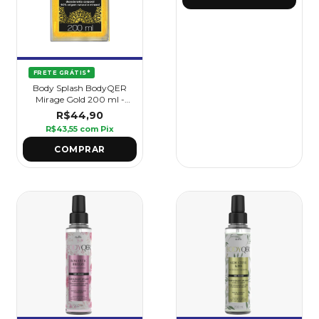
FRETE GRÁTIS*
Body Splash BodyQER
Mirage Gold 200 ml -
Griffus
R$44,90
R$43,55
com
Pix