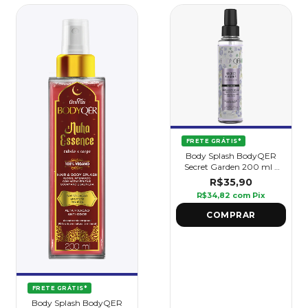
FRETE GRÁTIS*
Body Splash BodyQER
Secret Garden 200 ml -
Griffus
R$35,90
R$34,82
com
Pix
FRETE GRÁTIS*
Body Splash BodyQER