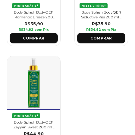
FRETE GRÁTIS*
FRETE GRÁTIS*
Body Splash BodyQER
Body Splash BodyQER
Romantic Breeze 200
Seductive Kiss 200 ml -
ml - Griffus
Griffus
R$35,90
R$35,90
R$34,82
com
Pix
R$34,82
com
Pix
FRETE GRÁTIS*
Body Splash BodyQER
Zayyan Sweet 200 ml -
Griffus
R$44,90