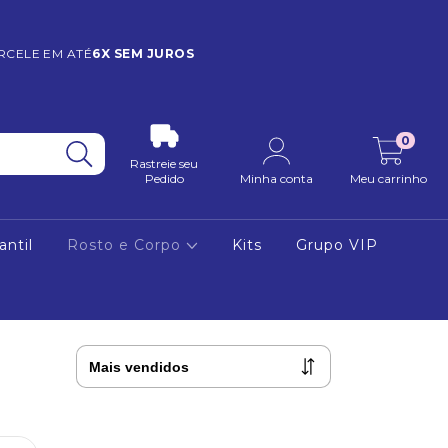
RCELE EM ATÉ
6X SEM JUROS
0
Rastreie seu
Pedido
Minha conta
Meu carrinho
antil
Rosto e Corpo
Kits
Grupo VIP