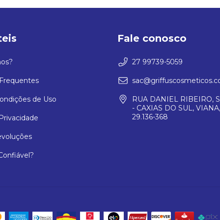
teis
Fale conosco
os?
27 99739-5059
Frequentes
sac@griffuscosmeticos.c
ondições de Uso
RUA DANIEL RIBEIRO, S
- CAXIAS DO SUL, VIANA,
29.136-368
 Privacidade
evoluções
 Confiável?