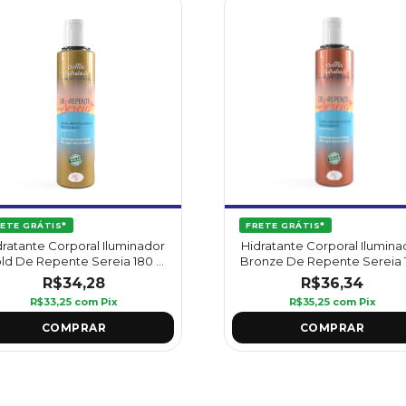
ETE GRÁTIS*
FRETE GRÁTIS*
dratante Corporal Iluminador
Hidratante Corporal Ilumina
ld De Repente Sereia 180 g
Bronze De Repente Sereia 
- Griffus
g - Griffus
R$34,28
R$36,34
R$33,25
com
Pix
R$35,25
com
Pix