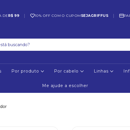
|
|
A DE
R$ 99
10% OFF COM O CUPOM
SEJAGRIFFUS
PA
s
Por produto
Por cabelo
Linhas
Inf
Me ajude a escolher
ador