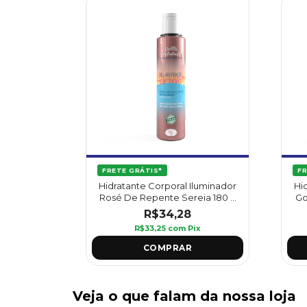
FRETE GRÁTIS*
FR
Hidratante Corporal Iluminador
Hi
Rosé De Repente Sereia 180 g
Go
- Griffus
R$34,28
R$33,25
com
Pix
Veja o que falam da nossa loja