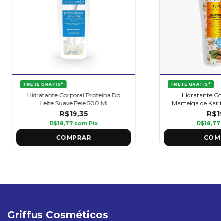
FRETE GRÁTIS*
FRETE GRÁTIS*
Hidratante Co
Hidratante Corporal Proteína Do
Manteiga de Kari
Leite Suave Pele 500 Ml
ml - G
R$1
R$19,35
R$18,7
R$18,77
com
Pix
Griffus Cosméticos