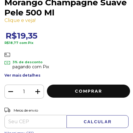
Morango Champagne Suave
Pele 500 Ml
Clique e veja!
R$19,35
R$18,77
com
Pix
3% de desconto
pagando com Pix
Ver mais detalhes
ALTERAR CEP
Entregas para o CEP:
Meios de envio
CALCULAR
Não sei meu CEP