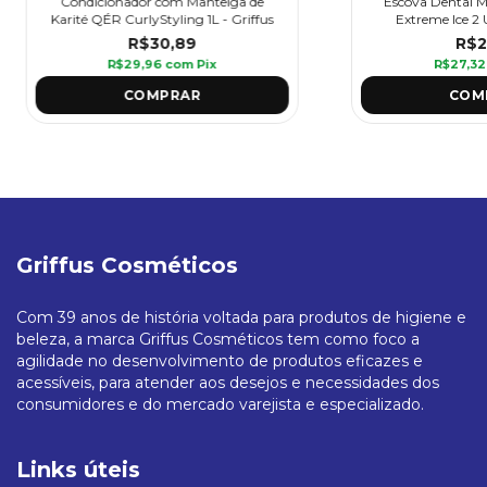
Condicionador com Manteiga de
Escova Dental M
Karité QÉR CurlyStyling 1L - Griffus
Extreme Ice 2 
Espe
R$30,89
R$2
R$29,96
com
Pix
R$27,3
Griffus Cosméticos
Com 39 anos de história voltada para produtos de higiene e
beleza, a marca Griffus Cosméticos tem como foco a
agilidade no desenvolvimento de produtos eficazes e
acessíveis, para atender aos desejos e necessidades dos
consumidores e do mercado varejista e especializado.
Links úteis