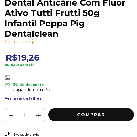
Dental Anticárie Com Flúor
Ativo Tutti Frutti 50g
Infantil Peppa Pig
Dentalclean
Clique e veja!
R$19,26
R$18,68
com
Pix
3% de desconto
pagando com Pix
Ver mais detalhes
ALTERAR CEP
Entregas para o CEP:
Meios de envio