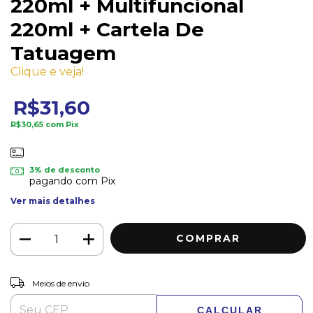
220ml + Multifuncional
220ml + Cartela De
Tatuagem
Clique e veja!
R$31,60
R$30,65
com
Pix
3% de desconto
pagando com Pix
Ver mais detalhes
ALTERAR CEP
Entregas para o CEP:
Meios de envio
CALCULAR