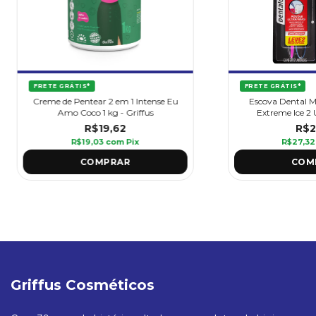
FRETE GRÁTIS*
FRETE GRÁTIS*
Creme de Pentear 2 em 1 Intense Eu
Escova Dental M
Amo Coco 1 kg - Griffus
Extreme Ice 2 
Espe
R$19,62
R$2
R$19,03
com
Pix
R$27,3
Griffus Cosméticos