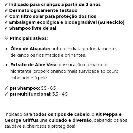
✔
Indicado para crianças a partir de 3 anos
✔
Dermatologicamente testado
✔
Com filtro solar para proteção dos fios
✔
Embalagem ecológica e biodegradável (Eu Reciclo)
✔
Shampoo livre de sal
💛
Principais ativos:
Óleo de Abacate:
nutre e hidrata profundamente,
deixando os fios macios e brilhantes.
Extrato de Aloe Vera:
possui ação calmante e
hidratante, proporcionando mais suavidade ao couro
cabeludo e à pele.
📏
pH Shampoo:
5,5 - 6,5
📏
pH Multifuncional:
3,5 - 4,5
Indicado para
todos os tipos de cabelo
, o
Kit Peppa e
George Griffus
une
cuidado e diversão
, deixando os fios
saudáveis, cheirosos e protegidos!