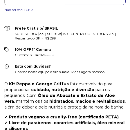
Não sei meu CEP
Frete Grátis p/ BRASIL
SUDESTE = R$ 99 | SUL = R$ 159 | CENTRO-OESTE = R$ 259 |
Restante do BR = R$ 299
10% OFF 1º Compra
Cupom: SEJAGRIFFUS
Está com dúvidas?
Chame nossa equipe e tire suas dúvidas agora mesmo
O
Kit Peppa e George Griffus
foi desenvolvido para
proporcionar
cuidado, nutrição e diversão
para os
pequenos! Com
Óleo de Abacate e Extrato de Aloe
Vera
, mantém os fios
hidratados, macios e revitalizados
,
além de deixar a pele nutrida e protegida na hora do banho.
✔
Produto vegano e cruelty-free (certificado PETA)
✔
Livre de parabenos, corantes artificiais, óleo mineral
e silicones