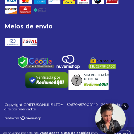
Meios de envio
SEM REPUTAÇÃO
Verificada por
DEFINIDA
Copyright GRIFFUSONLINE LTDA - 39670457000149 - 2026. Todos os
×
direitos reservados.
Ao navegar por este site
você aceita o uso de cookies
para