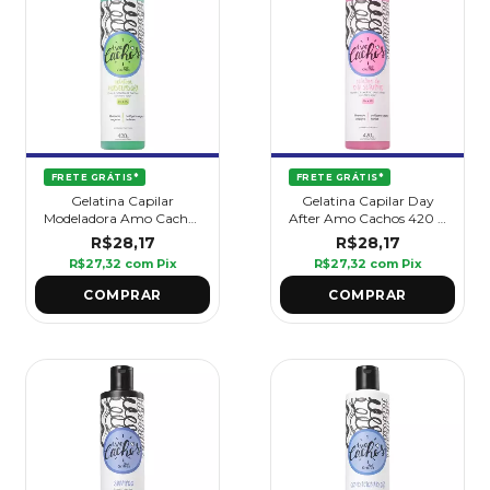
FRETE GRÁTIS*
FRETE GRÁTIS*
Gelatina Capilar
Gelatina Capilar Day
Modeladora Amo Cachos
After Amo Cachos 420 g
420 g - Griffus
- Griffus
R$28,17
R$28,17
R$27,32
com
Pix
R$27,32
com
Pix