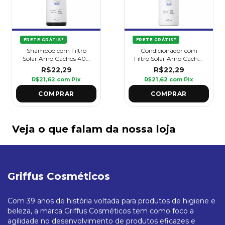
FRETE GRÁTIS*
FRETE GRÁTIS*
Shampoo com Filtro
Condicionador com
Solar Amo Cachos 400
Filtro Solar Amo Cachos
ml - Griffus
400 ml - Griffus
R$22,29
R$22,29
R$21,62
com
Pix
R$21,62
com
Pix
Veja o que falam da nossa loja
Griffus Cosméticos
Com 39 anos de história voltada para produtos de higiene e
beleza, a marca Griffus Cosméticos tem como foco a
agilidade no desenvolvimento de produtos eficazes e