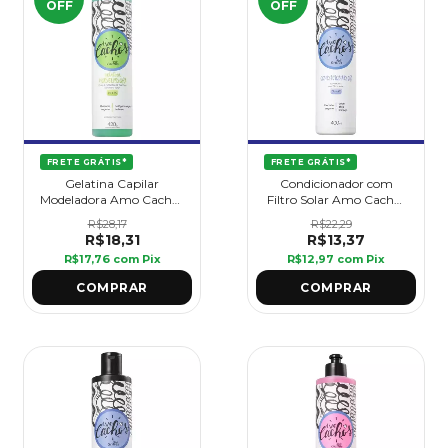
OFF
OFF
FRETE GRÁTIS*
FRETE GRÁTIS*
Gelatina Capilar
Condicionador com
Modeladora Amo Cachos
Filtro Solar Amo Cachos
420 g - Griffus
400 ml - Griffus
R$28,17
R$22,29
R$18,31
R$13,37
R$17,76
com
Pix
R$12,97
com
Pix