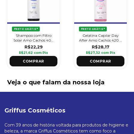
FRETE GRÁTIS*
FRETE GRÁTIS*
Shampoo com Filtro
Gelatina Capilar Day
Solar Amo Cachos 400
After Amo Cachos 420 g
ml - Griffus
- Griffus
R$22,29
R$28,17
R$21,62
com
Pix
R$27,32
com
Pix
Veja o que falam da nossa loja
Griffus Cosméticos
Com 39 anos de história voltada para produtos de higiene e
beleza, a marca Griffus Cosméticos tem como foco a