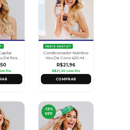
FRETE GRÁTIS*
*
Condicionador Nutritivo
Capilar
Vou De Coco 420 ml -
ou De Rosa
Griffus
300 g -
R$21,96
,50
us
R$21,30
com
Pix
om
Pix
-13
%
OFF