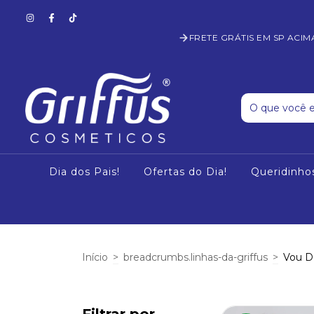
FRETE GRÁTIS EM SP ACIM
Dia dos Pais!
Ofertas do Dia!
Queridinho
Início
>
breadcrumbs.linhas-da-griffus
>
Vou D