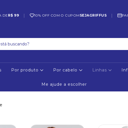
|
|
A DE
R$ 99
10% OFF COM O CUPOM
SEJAGRIFFUS
PA
s
Por produto
Por cabelo
Linhas
Inf
Me ajude a escolher
e