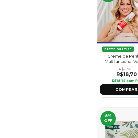
FRETE GRÁTIS*
Creme de Pen
Multifuncional V
Jaborandi 420 
R$21,96
Griffus
R$18,70
R$18,14
com
P
8
%
OFF