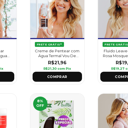
FRETE GRÁTIS*
FRETE GRÁTIS
lar
Creme de Pentear com
Fluido Leave
Água
Água Termal Vou De
Rosa Mosquet
Coco
Coco 420 ml - Griffus
Griff
R$21,96
R$19
us
ix
R$21,30
com
Pix
R$19,27
c
8
%
OFF