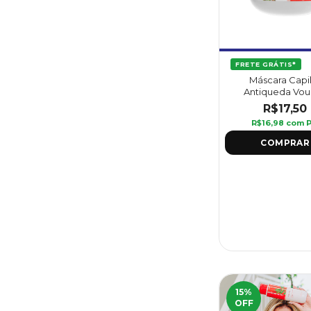
FRETE GRÁTIS*
Máscara Capi
Antiqueda Vou
Jaborandi 300 g - 
R$17,50
R$16,98
com
P
15
%
OFF