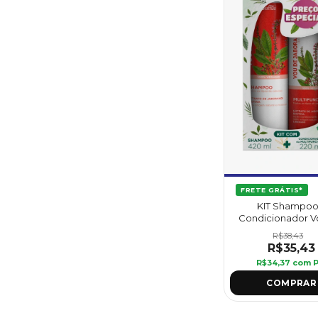
FRETE GRÁTIS*
KIT Shampoo
Condicionador V
Jaborandi - Gri
R$38,43
R$35,43
R$34,37
com
P