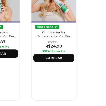
*
FRETE GRÁTIS*
ave-in
Condicionador
or Vou De
Fortalecedor Vou De
 - Griffus
Babosa 420 ml - Griffus
,87
R$21,96
R$24,90
om
Pix
R$24,15
com
Pix