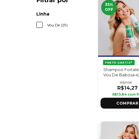
Filtrar por
35
%
OFF
Linha
Vou De (29)
FRETE GRÁTIS*
Shampoo Fortal
Vou De Babosa 42
Griffus
R$21,96
R$14,27
R$13,84
com
P