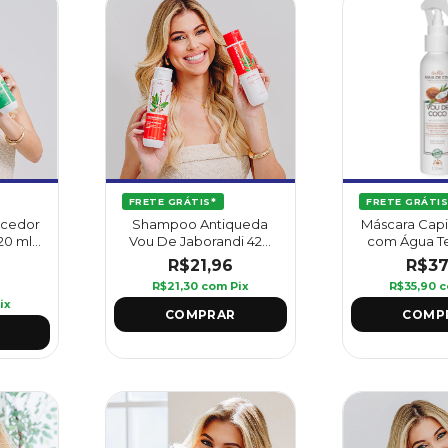
FRETE GRÁTIS*
FRETE GRÁTIS
ecedor
Shampoo Antiqueda
Máscara Capil
0 ml -
Vou De Jaborandi 420
com Água T
ml - Griffus
De Coco 120 m
R$21,96
R$37
R$21,30
com
Pix
R$35,90
c
ix