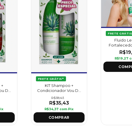
FRETE GRÁTIS
Fluido Le
Fortaleced
Babosa 240 ml
R$19
R$19,27
c
FRETE GRÁTIS*
 +
KIT Shampoo +
ou De
Condicionador Vou De
ffus
Babosa - Griffus
R$38,43
R$35,43
ix
R$34,37
com
Pix