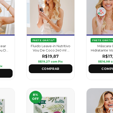
FRETE GRÁTIS*
FRETE GRÁTIS
tear
Fluido Leave-in Nutritivo
Máscara 
ou De
Vou De Coco 240 ml -
Hidratante V
ml -
Griffus
Mosqueta 
R$19,87
R$17
Griff
R$19,27
com
Pix
R$16,98
c
ix
8
%
OFF