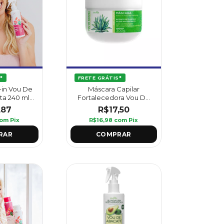
*
FRETE GRÁTIS*
-in Vou De
Máscara Capilar
a 240 ml -
Fortalecedora Vou De
us
Babosa 300 g - Griffus
,87
R$17,50
om
Pix
R$16,98
com
Pix