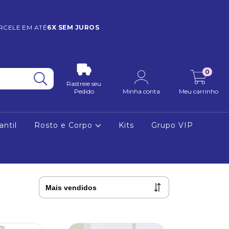
RCELE EM ATÉ
6X SEM JUROS
0
Rastreie seu
Pedido
Minha conta
Meu carrinho
antil
Rosto e Corpo
Kits
Grupo VIP