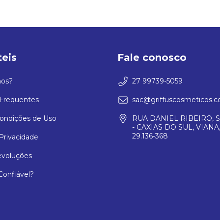
teis
Fale conosco
os?
27 99739-5059
Frequentes
sac@griffuscosmeticos.c
ondições de Uso
RUA DANIEL RIBEIRO, S
- CAXIAS DO SUL, VIANA,
29.136-368
 Privacidade
evoluções
 Confiável?