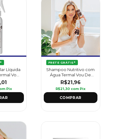
*
FRETE GRÁTIS*
ar Líquida
Shampoo Nutritivo com
ermal Vou
Água Termal Vou De
l - Griffus
Coco 420 ml - Griffus
,01
R$21,96
om
Pix
R$21,30
com
Pix