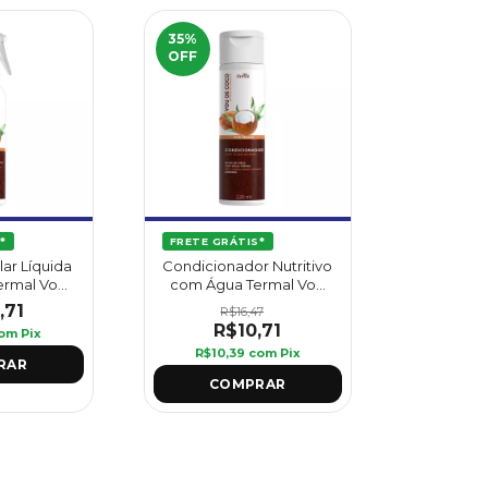
35
%
OFF
*
FRETE GRÁTIS*
ar Líquida
Condicionador Nutritivo
ermal Vou
com Água Termal Vou
l - Griffus
De Coco 220 ml - Griffus
,71
R$16,47
R$10,71
om
Pix
R$10,39
com
Pix