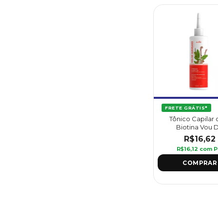
FRETE GRÁTIS*
Tônico Capilar
Biotina Vou 
Jaborandi 100 
R$16,62
Griffus
R$16,12
com
P