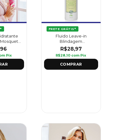
*
FRETE GRÁTIS*
dratante
Fluido Leave-in
 Mosqueta
Blindagem
Griffus
Restauradora Vou De
,96
R$28,97
Abacate 240 ml - Griffus
om
Pix
R$28,10
com
Pix