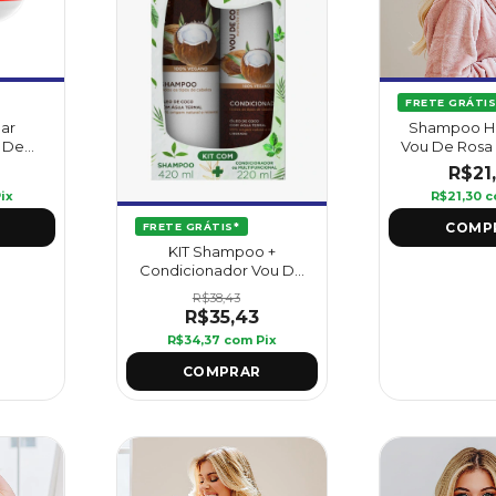
FRETE GRÁTIS
lar
Shampoo Hi
 De
Vou De Rosa
Griffus
220 ml - 
R$21
ix
R$21,30
c
FRETE GRÁTIS*
KIT Shampoo +
Condicionador Vou De
Coco - Griffus
R$38,43
R$35,43
R$34,37
com
Pix