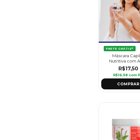
FRETE GRÁTIS*
Máscara Capi
Nutritiva com 
Termal Vou De 
R$17,50
300 g - Griff
R$16,98
com
P