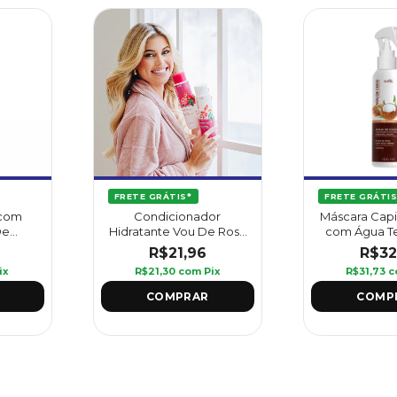
FRETE GRÁTIS*
FRETE GRÁTIS
 com
Condicionador
Máscara Capil
De
Hidratante Vou De Rosa
com Água T
ml -
Mosqueta 420 ml -
De Coco 100 m
R$21,96
R$32
Griffus
ix
R$21,30
com
Pix
R$31,73
c