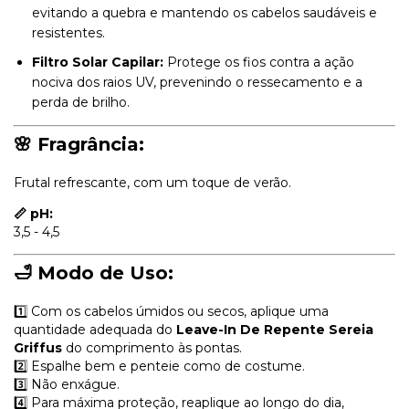
evitando a quebra e mantendo os cabelos saudáveis e
resistentes.
Filtro Solar Capilar:
Protege os fios contra a ação
nociva dos raios UV, prevenindo o ressecamento e a
perda de brilho.
🌸 Fragrância:
Frutal refrescante, com um toque de verão.
📏 pH:
3,5 - 4,5
🛁 Modo de Uso:
1️⃣ Com os cabelos úmidos ou secos, aplique uma
quantidade adequada do
Leave-In De Repente Sereia
Griffus
do comprimento às pontas.
2️⃣ Espalhe bem e penteie como de costume.
3️⃣ Não enxágue.
4️⃣ Para máxima proteção, reaplique ao longo do dia,