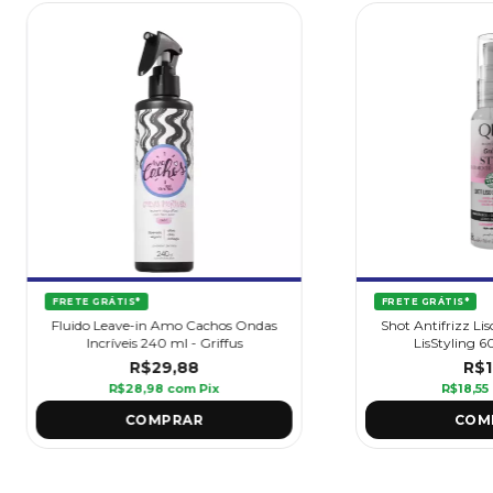
FRETE GRÁTIS*
FRETE GRÁTIS*
Fluido Leave-in Amo Cachos Ondas
Shot Antifrizz L
Incríveis 240 ml - Griffus
LisStyling 60
R$29,88
R$1
R$28,98
com
Pix
R$18,55