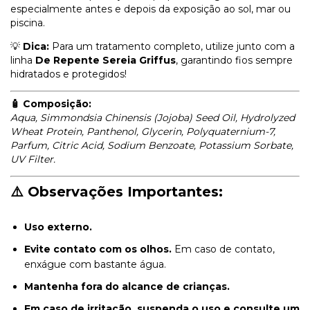
especialmente antes e depois da exposição ao sol, mar ou
piscina.
💡
Dica:
Para um tratamento completo, utilize junto com a
linha
De Repente Sereia Griffus
, garantindo fios sempre
hidratados e protegidos!
🧴 Composição:
Aqua, Simmondsia Chinensis (Jojoba) Seed Oil, Hydrolyzed
Wheat Protein, Panthenol, Glycerin, Polyquaternium-7,
Parfum, Citric Acid, Sodium Benzoate, Potassium Sorbate,
UV Filter.
⚠️ Observações Importantes:
Uso externo.
Evite contato com os olhos.
Em caso de contato,
enxágue com bastante água.
Mantenha fora do alcance de crianças.
Em caso de irritação, suspenda o uso e consulte um