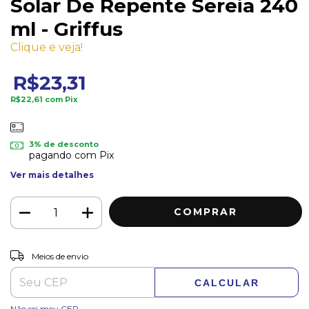
Solar De Repente Sereia 240
ml - Griffus
Clique e veja!
R$23,31
R$22,61
com
Pix
3% de desconto
pagando com Pix
Ver mais detalhes
ALTERAR CEP
Entregas para o CEP:
Meios de envio
CALCULAR
Não sei meu CEP