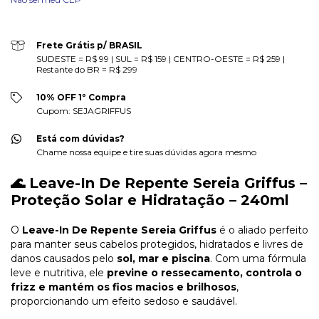
Frete Grátis p/ BRASIL
SUDESTE = R$ 99 | SUL = R$ 159 | CENTRO-OESTE = R$ 259 |
Restante do BR = R$ 299
10% OFF 1º Compra
Cupom: SEJAGRIFFUS
Está com dúvidas?
Chame nossa equipe e tire suas dúvidas agora mesmo
🌊 Leave-In De Repente Sereia Griffus –
Proteção Solar e Hidratação – 240ml
O
Leave-In De Repente Sereia Griffus
é o aliado perfeito
para manter seus cabelos protegidos, hidratados e livres de
danos causados pelo
sol, mar e piscina
. Com uma fórmula
leve e nutritiva, ele
previne o ressecamento, controla o
frizz e mantém os fios macios e brilhosos
,
proporcionando um efeito sedoso e saudável.