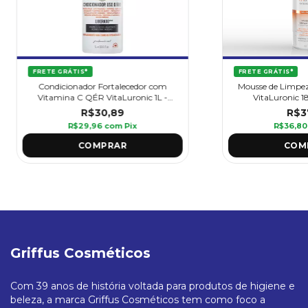
FRETE GRÁTIS*
FRETE GRÁTIS*
Condicionador Fortalecedor com
Mousse de Limpez
Vitamina C QÉR VitaLuronic 1L -
VitaLuronic 18
Griffus
R$30,89
R$3
R$29,96
com
Pix
R$36,8
Griffus Cosméticos
Com 39 anos de história voltada para produtos de higiene e
beleza, a marca Griffus Cosméticos tem como foco a