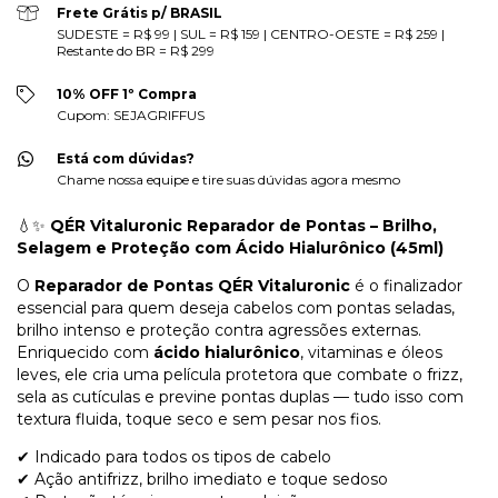
Frete Grátis p/ BRASIL
SUDESTE = R$ 99 | SUL = R$ 159 | CENTRO-OESTE = R$ 259 |
Restante do BR = R$ 299
10% OFF 1º Compra
Cupom: SEJAGRIFFUS
Está com dúvidas?
Chame nossa equipe e tire suas dúvidas agora mesmo
💧✨
QÉR Vitaluronic Reparador de Pontas – Brilho,
Selagem e Proteção com Ácido Hialurônico (45ml)
O
Reparador de Pontas QÉR Vitaluronic
é o finalizador
essencial para quem deseja cabelos com pontas seladas,
brilho intenso e proteção contra agressões externas.
Enriquecido com
ácido hialurônico
, vitaminas e óleos
leves, ele cria uma película protetora que combate o frizz,
sela as cutículas e previne pontas duplas — tudo isso com
textura fluida, toque seco e sem pesar nos fios.
✔ Indicado para todos os tipos de cabelo
✔ Ação antifrizz, brilho imediato e toque sedoso