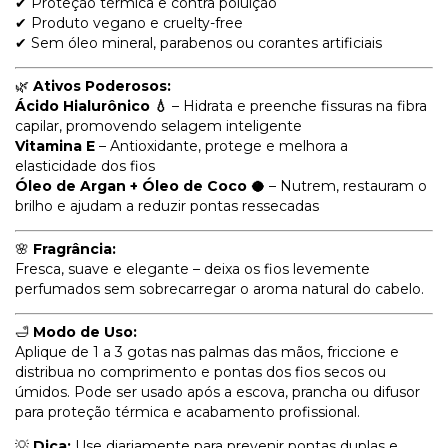
✔ Proteção térmica e contra poluição
✔ Produto vegano e cruelty-free
✔ Sem óleo mineral, parabenos ou corantes artificiais
🌿
Ativos Poderosos:
Ácido Hialurônico 💧
– Hidrata e preenche fissuras na fibra
capilar, promovendo selagem inteligente
Vitamina E
– Antioxidante, protege e melhora a
elasticidade dos fios
Óleo de Argan + Óleo de Coco 🥥
– Nutrem, restauram o
brilho e ajudam a reduzir pontas ressecadas
🌸
Fragrância:
Fresca, suave e elegante – deixa os fios levemente
perfumados sem sobrecarregar o aroma natural do cabelo.
🛁
Modo de Uso:
Aplique de 1 a 3 gotas nas palmas das mãos, friccione e
distribua no comprimento e pontas dos fios secos ou
úmidos. Pode ser usado após a escova, prancha ou difusor
para proteção térmica e acabamento profissional.
💡
Dica:
Use diariamente para prevenir pontas duplas e