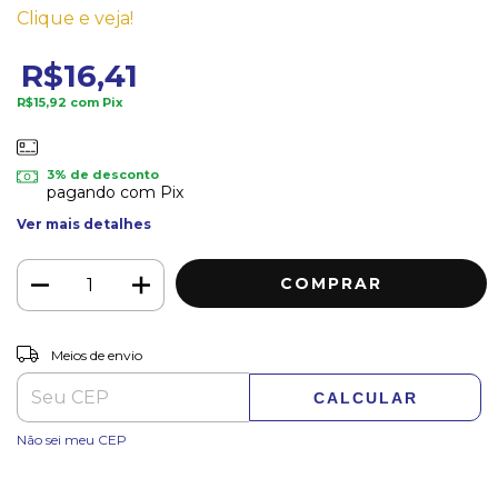
Clique e veja!
R$16,41
R$15,92
com
Pix
3% de desconto
pagando com Pix
Ver mais detalhes
ALTERAR CEP
Entregas para o CEP:
Meios de envio
CALCULAR
Não sei meu CEP