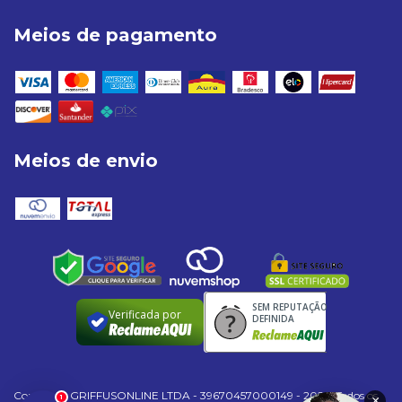
Meios de pagamento
Meios de envio
SEM REPUTAÇÃO
Verificada por
DEFINIDA
Copyright GRIFFUSONLINE LTDA - 39670457000149 - 2026. Todos os
1
×