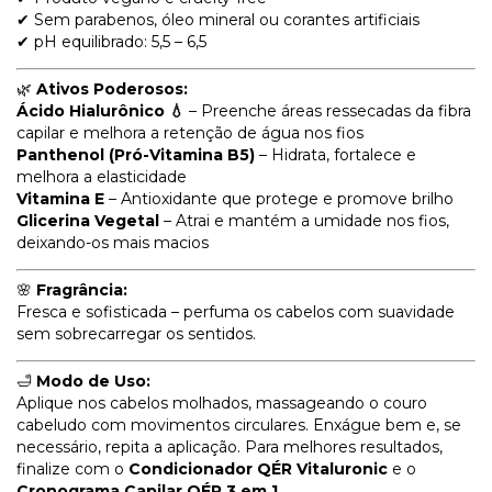
✔ Sem parabenos, óleo mineral ou corantes artificiais
✔ pH equilibrado: 5,5 – 6,5
🌿
Ativos Poderosos:
Ácido Hialurônico 💧
– Preenche áreas ressecadas da fibra
capilar e melhora a retenção de água nos fios
Panthenol (Pró-Vitamina B5)
– Hidrata, fortalece e
melhora a elasticidade
Vitamina E
– Antioxidante que protege e promove brilho
Glicerina Vegetal
– Atrai e mantém a umidade nos fios,
deixando-os mais macios
🌸
Fragrância:
Fresca e sofisticada – perfuma os cabelos com suavidade
sem sobrecarregar os sentidos.
🛁
Modo de Uso:
Aplique nos cabelos molhados, massageando o couro
cabeludo com movimentos circulares. Enxágue bem e, se
necessário, repita a aplicação. Para melhores resultados,
finalize com o
Condicionador QÉR Vitaluronic
e o
Cronograma Capilar QÉR 3 em 1
.