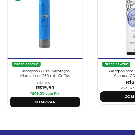
FRETE GRÁTIS*
FRETE GRÁTIS*
Shampoo G-Pró Hidratação
Shampoo com Fi
Maravilhosa 250 ml - Griffus
Cachos 400 
R$2
R$49,90
R$19,90
R$21,6
R$19,30
com
Pix