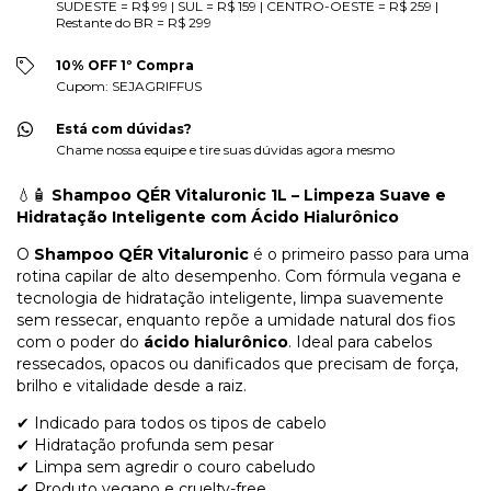
SUDESTE = R$ 99 | SUL = R$ 159 | CENTRO-OESTE = R$ 259 |
Restante do BR = R$ 299
10% OFF 1º Compra
Cupom: SEJAGRIFFUS
Está com dúvidas?
Chame nossa equipe e tire suas dúvidas agora mesmo
💧🧴
Shampoo QÉR Vitaluronic 1L – Limpeza Suave e
Hidratação Inteligente com Ácido Hialurônico
O
Shampoo QÉR Vitaluronic
é o primeiro passo para uma
rotina capilar de alto desempenho. Com fórmula vegana e
tecnologia de hidratação inteligente, limpa suavemente
sem ressecar, enquanto repõe a umidade natural dos fios
com o poder do
ácido hialurônico
. Ideal para cabelos
ressecados, opacos ou danificados que precisam de força,
brilho e vitalidade desde a raiz.
✔ Indicado para todos os tipos de cabelo
✔ Hidratação profunda sem pesar
✔ Limpa sem agredir o couro cabeludo
✔ Produto vegano e cruelty-free