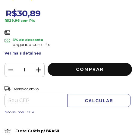
R$30,89
R$29,96
com
Pix
3% de desconto
pagando com Pix
Ver mais detalhes
ALTERAR CEP
Entregas para o CEP:
Meios de envio
CALCULAR
Não sei meu CEP
Frete Grátis p/ BRASIL