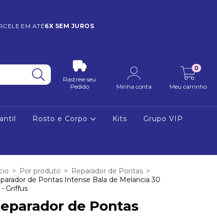
RCELE EM ATÉ
6X SEM JUROS
0
Rastreie seu
Pedido
Minha conta
Meu carrinho
antil
Rosto e Corpo
Kits
Grupo VIP
cio
>
Por produto
>
Reparador de Pontas
>
parador de Pontas Intense Bala de Melancia 30
- Griffus
eparador de Pontas