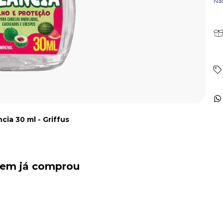
Nã
ia 30 ml - Griffus
quem já comprou