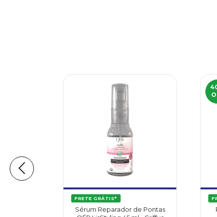
4
O
FRETE GRÁTIS*
F
e Pontas
Sérum Reparador de Pontas