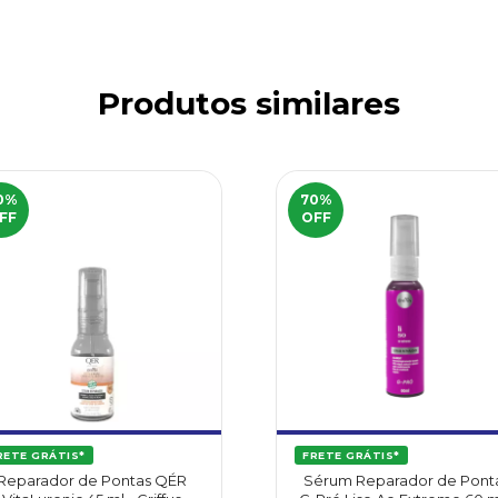
Produtos similares
0
%
70
%
FF
OFF
RETE GRÁTIS*
FRETE GRÁTIS*
Reparador de Pontas QÉR
Sérum Reparador de Pont