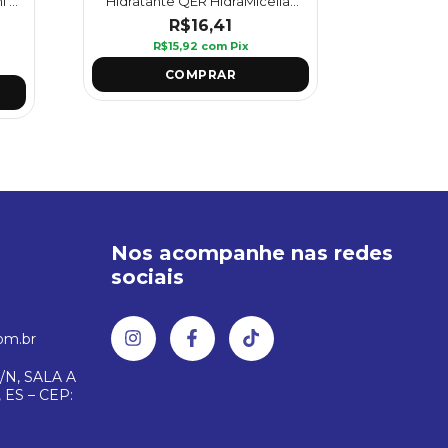
l -
Hidratante QÉR HidraMicellar
Santa Ba
45 ml - Griffus
R$16,41
R$15,92
com
Pix
R
Nos acompanhe nas redes
sociais
om.br
/N, SALA A
 ES – CEP: