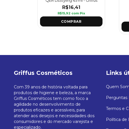
ravilhosa
QÉR LisStyling 45 ml - Griffus
us
R$16,41
R$15,92
com
Pix
Pix
Griffus Cosméticos
Links ú
Quem Som
Com 39 anos de história voltada para
produtos de higiene e beleza, a marca
Perguntas 
Griffus Cosméticos tem como foco a
agilidade no desenvolvimento de
Termos e C
produtos eficazes e acessíveis, para
atender aos desejos e necessidades dos
Política de
consumidores e do mercado varejista e
especializado.