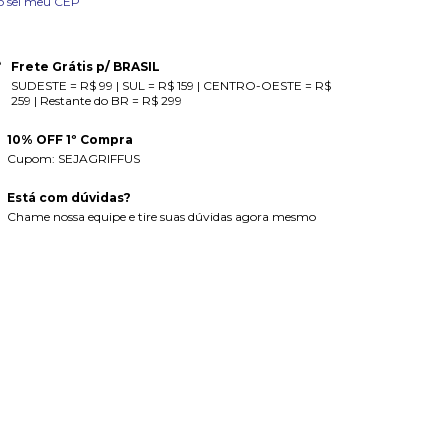
o sei meu CEP
Frete Grátis p/ BRASIL
SUDESTE = R$ 99 | SUL = R$ 159 | CENTRO-OESTE = R$
259 | Restante do BR = R$ 299
10% OFF 1º Compra
Cupom: SEJAGRIFFUS
Está com dúvidas?
Chame nossa equipe e tire suas dúvidas agora mesmo