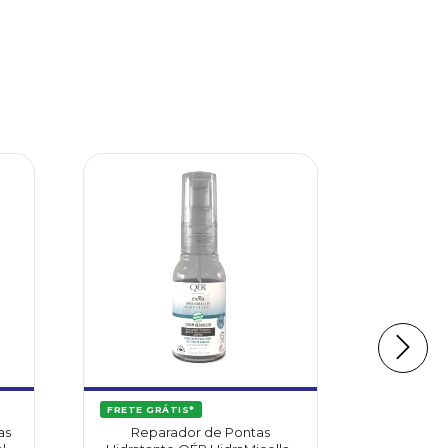
FRETE GRÁTIS*
FRETE GR
as
Reparador de Pontas
Reparado