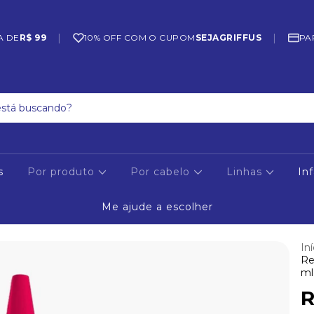
|
|
A DE
R$ 99
10% OFF COM O CUPOM
SEJAGRIFFUS
PA
s
Por produto
Por cabelo
Linhas
Inf
Me ajude a escolher
Iní
Re
ml 
R