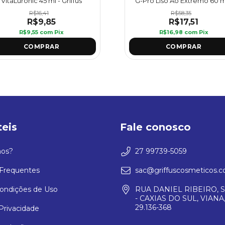
VitaLuronic 45 ml - Griffus
G-Pró Liso Ao Extremo 60 m
Griffus
R$16,41
R$58,35
R$9,85
R$17,51
R$9,55
com
Pix
R$16,98
com
Pix
teis
Fale conosco
os?
27 99739-5059
Frequentes
sac@griffuscosmeticos.c
ondições de Uso
RUA DANIEL RIBEIRO, S
- CAXIAS DO SUL, VIANA,
29.136-368
 Privacidade