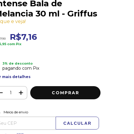
ntense Bala de
elancia 30 ml - Griffus
ique e veja!
R$7,16
7,90
6,95
com
Pix
3% de desconto
pagando com Pix
r mais detalhes
ALTERAR CEP
regas para o CEP:
Meios de envio
CALCULAR